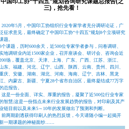
中国印工协“十四五”规划咨询研究课题总报告(之
三)，抢先看！
2020年5月，中国印工协组织行业专家学者充分调研论证，广
泛征求意见，最终确定了中国印工协“十四五”规划8个立项研究
课题。
8个课题，历时600余天，近500位专家学者参与，问卷调研、
实地调研业内近1500家企业，召开座谈会、研讨会、咨询会近
200场，覆盖北京、天津、上海、广东、广西、江苏、浙江、
山东、福建、河北、辽宁、山西、陕西、云南、贵州、四川、
重庆、安徽、湖南、湖北、河南、海南、辽宁、吉林、黑龙
江、内蒙古、新疆、宁夏28个省市自治区，最终凝结成77万字
的总报告。
这是一份全面、详实、厚重的报告，凝聚了近500位行业专家
的智慧;这是一份指点未来行业发展趋势的报告，对印刷及其产
业链目前以及未来5～10年的发展做出了预测和判断。
前两期剧透获得印刷人的热烈反馈，今天请随小编一起揭开
新一期课题的神秘面纱……